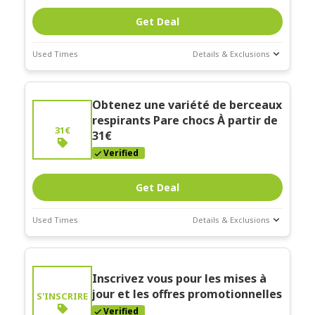
Get Deal
Used Times
Details & Exclusions
Deal Stats
Expires:
Obtenez une variété de berceaux
Mar-31-2026
respirants Pare chocs À partir de
31€
31€
Verified
Get Deal
Used Times
Details & Exclusions
Deal Stats
Expires:
Inscrivez vous pour les mises à
Mar-31-2026
jour et les offres promotionnelles
S'INSCRIRE
Verified