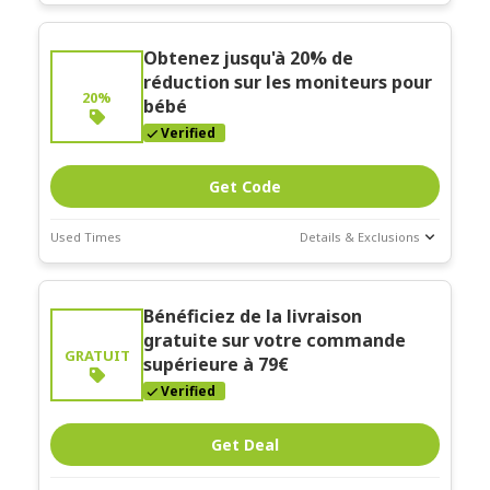
Deal Stats
Expires:
Obtenez jusqu'à 20% de
Mar-31-2026
réduction sur les moniteurs pour
20%
bébé
Verified
Get Code
Used Times
Details & Exclusions
Deal Stats
Expires:
Bénéficiez de la livraison
Mar-31-2026
gratuite sur votre commande
GRATUIT
supérieure à 79€
Verified
Get Deal