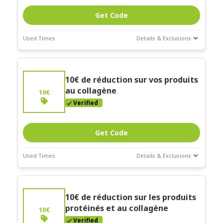
Get Code
Used Times
Details & Exclusions
Deal Stats
Coupon Description
Expires:
"Commande minimum de 50€"
10€ de réduction sur vos produits
Dec-30-2026
au collagène
10€
Verified
Get Code
Used Times
Details & Exclusions
Deal Stats
Coupon Description
Expires:
"Commande minimum de 50€"
10€ de réduction sur les produits
Dec-30-2026
protéinés et au collagène
10€
Verified