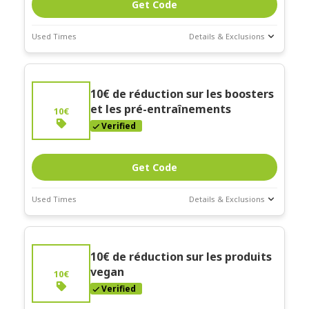
Get Code
Used Times
Details & Exclusions
Deal Stats
Coupon Description
Expires:
"Commande minimum de 40€"
10€ de réduction sur les boosters
Dec-30-2026
et les pré-entraînements
10€
Verified
Get Code
Used Times
Details & Exclusions
Deal Stats
Coupon Description
Expires:
"Commande minimum de 40€"
10€ de réduction sur les produits
Dec-30-2026
vegan
10€
Verified