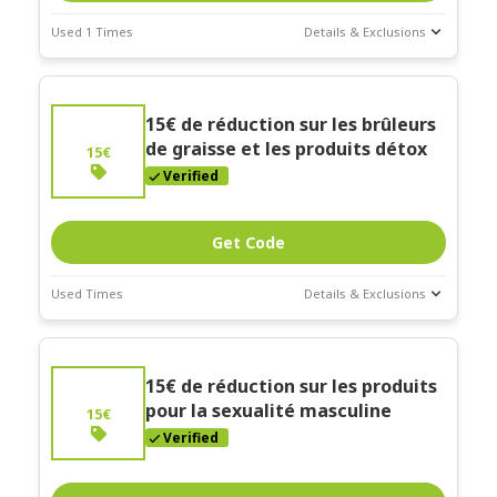
Used 1 Times
Details & Exclusions
Deal Stats
Coupon Description
Expires:
"Commande minimum de 60€"
15€ de réduction sur les brûleurs
Dec-30-2026
de graisse et les produits détox
15€
Verified
Get Code
Used Times
Details & Exclusions
Deal Stats
Coupon Description
Expires:
"Commande minimum de 60€"
15€ de réduction sur les produits
Dec-30-2026
pour la sexualité masculine
15€
Verified