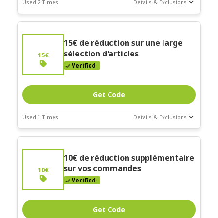
Used 2 Times
Details & Exclusions
Deal Stats
Coupon Description
Expires:
"Commande minimum de 130€"
15€ de réduction sur une large
Dec-30-2026
sélection d'articles
15€
Verified
Get Code
Used 1 Times
Details & Exclusions
Deal Stats
Coupon Description
Expires:
"Commande minimum de 80€"
10€ de réduction supplémentaire
Dec-30-2026
sur vos commandes
10€
Verified
Get Code