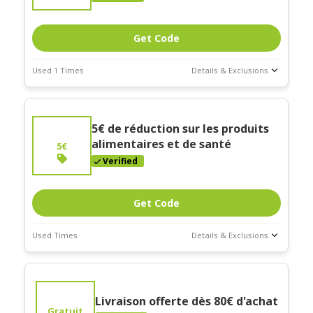
Get Code
Used 1 Times
Details & Exclusions
Deal Stats
Coupon Description
Expires:
"Commande minimum de 50€"
5€ de réduction sur les produits
Dec-30-2026
alimentaires et de santé
5€
Verified
Get Code
Used Times
Details & Exclusions
Deal Stats
Coupon Description
Expires:
"Commande minimum de 30€"
Dec-30-2026
Livraison offerte dès 80€ d'achat
Gratuit