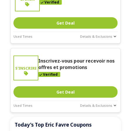
Verified
Get Deal
Used Times
Details & Exclusions
Deal Stats
Expires:
Inscrivez-vous pour recevoir nos
Dec-30-2026
offres et promotions
S'INSCRIRE
Verified
Get Deal
Used Times
Details & Exclusions
Deal Stats
Today's Top Eric Favre Coupons
Expires:
Dec-30-2026