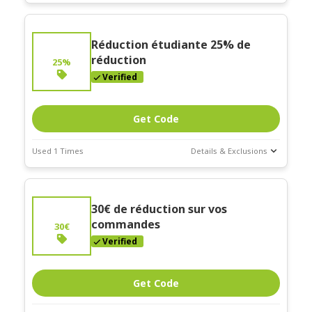
Deal Stats
Coupon Description
Expires:
"Commande minimum de 120€"
Réduction étudiante 25% de
Dec-30-2026
réduction
25%
Verified
Get Code
Used 1 Times
Details & Exclusions
Deal Stats
Expires:
30€ de réduction sur vos
Dec-30-2026
commandes
30€
Verified
Get Code