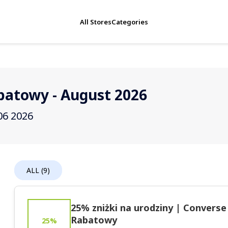
All Stores
Categories
batowy - August 2026
06 2026
ALL (9)
25% zniżki na urodziny | Convers
Rabatowy
25%