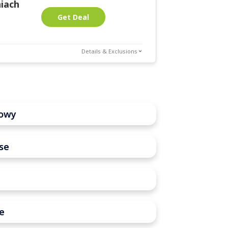
iach
Get Deal
Details & Exclusions
towy
se
se