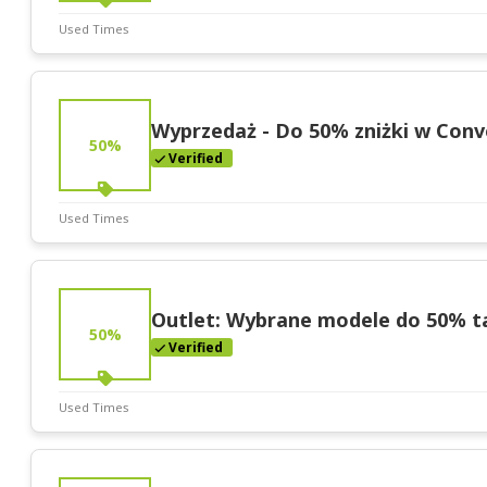
Used Times
Deal Stats
Expires:
Nov-30-2025
Wyprzedaż - Do 50% zniżki w Conv
50%
Verified
Used Times
Deal Stats
Expires:
Nov-30-2025
Outlet: Wybrane modele do 50% t
50%
Verified
Used Times
Deal Stats
Expires:
Nov-30-2025