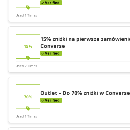
Verified
Used 1 Times
Deal Stats
Expires:
Nov-30-2025
15% zniżki na pierwsze zamówieni
Converse
15%
Verified
Used 2 Times
Deal Stats
Expires:
Nov-30-2025
Outlet - Do 70% zniżki w Convers
70%
Verified
Used 1 Times
Deal Stats