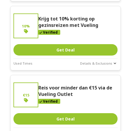
Deal Stats
Expires:
Feb-
Krijg tot 10% korting op
28-2026
gezinsreizen met Vueling
10%
Verified
Get Deal
Used Times
Details & Exclusions
Deal Stats
Expires:
Feb-
Reis voor minder dan €15 via de
28-2026
Vueling Outlet
€15
Verified
Get Deal