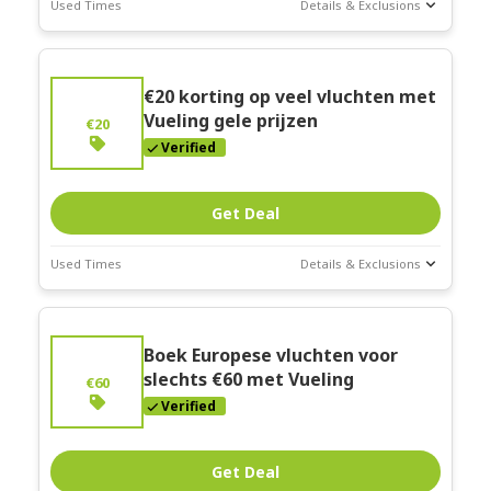
Used Times
Details & Exclusions
Deal Stats
Expires:
Feb-
€20 korting op veel vluchten met
28-2026
Vueling gele prijzen
€20
Verified
Get Deal
Used Times
Details & Exclusions
Deal Stats
Expires:
Feb-
Boek Europese vluchten voor
28-2026
slechts €60 met Vueling
€60
Verified
Get Deal