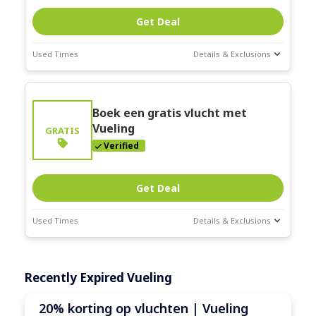
Get Deal
Used Times
Details & Exclusions
Deal Stats
Expires:
Feb-
Boek een gratis vlucht met
28-2026
Vueling
GRATIS
Verified
Get Deal
Used Times
Details & Exclusions
Deal Stats
Expires:
Feb-
Recently Expired Vueling
28-2026
20% korting op vluchten | Vueling