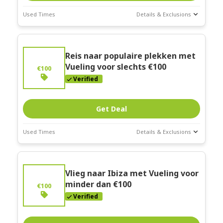
Used Times
Details & Exclusions
Deal Stats
Expires:
Feb-
Reis naar populaire plekken met
28-2026
Vueling voor slechts €100
€100
Verified
Get Deal
Used Times
Details & Exclusions
Deal Stats
Expires:
Feb-
Vlieg naar Ibiza met Vueling voor
28-2026
minder dan €100
€100
Verified