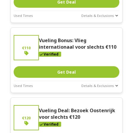
Get Deal
Used Times
Details & Exclusions
Deal Stats
Expires:
Feb-
Vueling Bonus: Vlieg
28-2026
internationaal voor slechts €110
€110
Verified
Get Deal
Used Times
Details & Exclusions
Deal Stats
Expires:
Feb-
Vueling Deal: Bezoek Oostenrijk
28-2026
voor slechts €120
€120
Verified