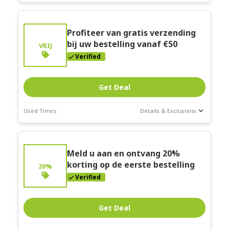
Deal Stats
Expires:
Profiteer van gratis verzending
Mar-31-2026
bij uw bestelling vanaf €50
VRIJ
Verified
Get Deal
Used Times
Details & Exclusions
Deal Stats
Expires:
Meld u aan en ontvang 20% ​​
Mar-31-2026
korting op de eerste bestelling
20%
Verified
Get Deal