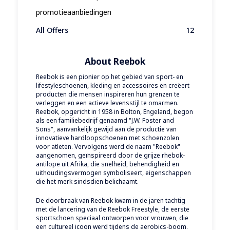
promotieaanbiedingen
All Offers
12
About Reebok
Reebok is een pionier op het gebied van sport- en
lifestyleschoenen, kleding en accessoires en creëert
producten die mensen inspireren hun grenzen te
verleggen en een actieve levensstijl te omarmen.
Reebok, opgericht in 1958 in Bolton, Engeland, begon
als een familiebedrijf genaamd "J.W. Foster and
Sons", aanvankelijk gewijd aan de productie van
innovatieve hardloopschoenen met schoenzolen
voor atleten. Vervolgens werd de naam "Reebok"
aangenomen, geïnspireerd door de grijze rhebok-
antilope uit Afrika, die snelheid, behendigheid en
uithoudingsvermogen symboliseert, eigenschappen
die het merk sindsdien belichaamt.
De doorbraak van Reebok kwam in de jaren tachtig
met de lancering van de Reebok Freestyle, de eerste
sportschoen speciaal ontworpen voor vrouwen, die
een cultureel icoon werd tijdens de aerobics-boom.