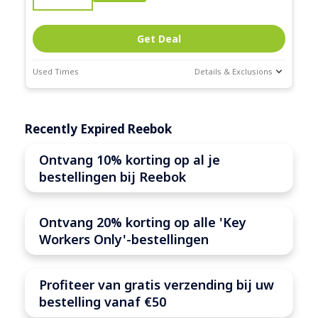
Get Deal
Used Times
Details & Exclusions
Deal Stats
Expires:
Recently Expired Reebok
Mar-31-2026
Ontvang 10% korting op al je
bestellingen bij Reebok
Ontvang 20% ​​korting op alle 'Key
Workers Only'-bestellingen
Profiteer van gratis verzending bij uw
bestelling vanaf €50