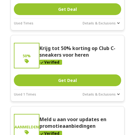
Get Deal
Used Times
Details & Exclusions
Deal Stats
Expires:
Krijg tot 50% korting op Club C-
Mar-31-2026
sneakers voor heren
50%
Verified
Get Deal
Used 1 Times
Details & Exclusions
Deal Stats
Expires:
Meld u aan voor updates en
Mar-31-2026
promotieaanbiedingen
AANMELDEN
Verified