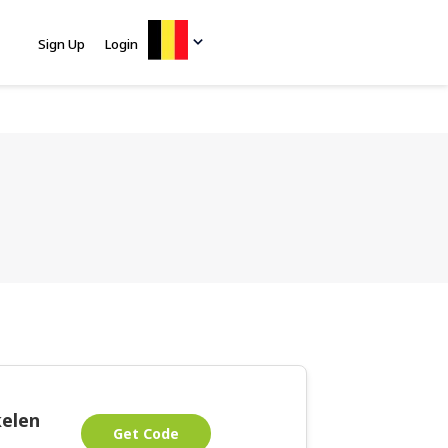
Sign Up
Login
kelen
Get Code