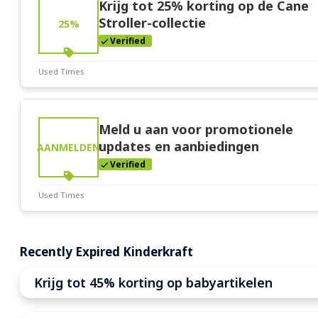
Krijg tot 25% korting op de Cane
Stroller-collectie
25%
Verified
Used Times
Deal Stats
Expires:
Mar-31-2026
Meld u aan voor promotionele
updates en aanbiedingen
AANMELDEN
Verified
Used Times
Deal Stats
Expires:
Mar-31-2026
Recently Expired Kinderkraft
Krijg tot 45% korting op babyartikelen